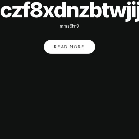
czf8xdnzbtwji
mms6hn9
READ MORE